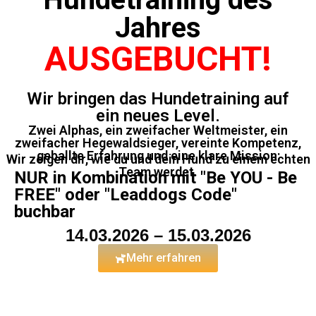
Jahres
AUSGEBUCHT!
Wir bringen das Hundetraining auf
ein neues Level.
Zwei Alphas, ein zweifacher Weltmeister, ein
zweifacher Hegewaldsieger, vereinte Kompetenz,
geballte Erfahrung und eine klare Mission:
Wir zeigen dir, wie du und dein Hund zu einem echten
Team werdet.
NUR in Kombination mit "Be YOU - Be
FREE" oder "Leaddogs Code"
buchbar
14.03.2026 – 15.03.2026
Mehr erfahren